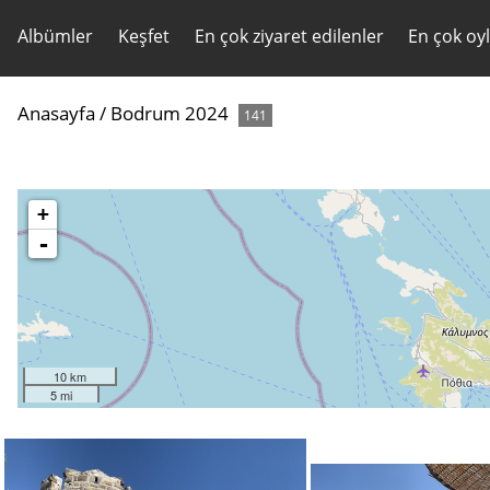
Albümler
Keşfet
En çok ziyaret edilenler
En çok oy
Anasayfa
/
Bodrum 2024
141
+
-
10 km
5 mi