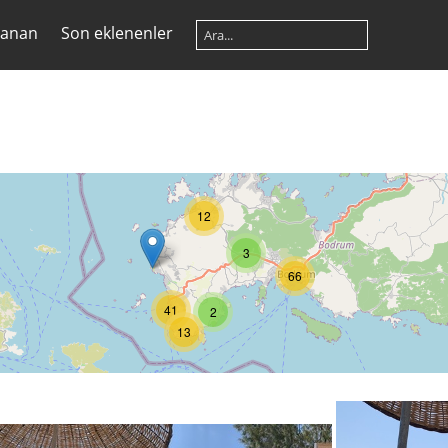
lanan
Son eklenenler
12
3
66
41
2
13