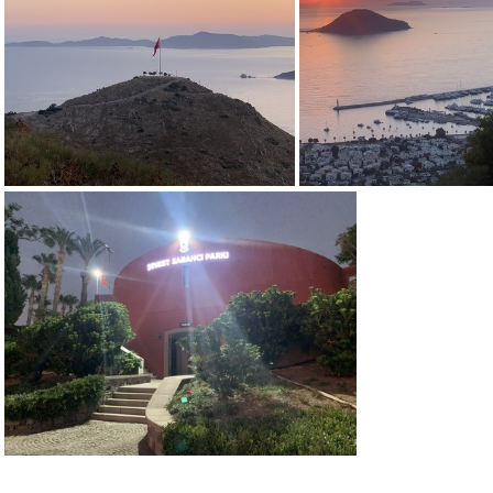
IMG 0335
IMG 
IMG 4299
IMG 4290