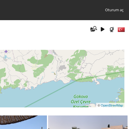
Oturum aç
©
OpenStreetMap