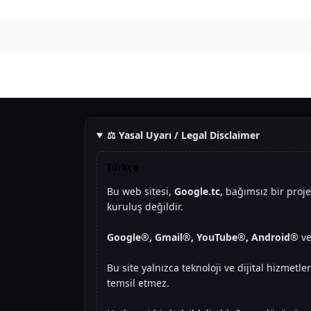
IMG 4146
⚖️ Yasal Uyarı / Legal Disclaimer
Türkçe
Bu web sitesi,
Google.tc
, bağımsız bir proj
kuruluş değildir.
Google®, Gmail®, YouTube®, Android®
ve
Bu site yalnızca teknoloji ve dijital hizmetl
temsil etmez.