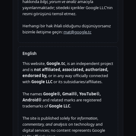
hakkında
bilgi, yorum ve analiz
amacıyla
yayınlanmaktadır; sitedeki içerikler Google LLC’nin
resmi görüşünü temsil etmez.
Herhangi bir hak ihlali olduğunu düşünüyorsanız
bizimle iletişime geçin:
mat@google.tc
English
This website,
Google.tc
, is an independent project
and is
not affiliated, associated, authorized,
endorsed by,
or in any way officially connected
with
Google LLC
or its subsidiaries/affiliates.
The names
Google®, Gmail®, YouTube®,
Android®
and related marks are registered
trademarks of
Google LLC
.
The site is published solely for
information,
commentary, and analysis
on technology and
digital services; no content represents Google