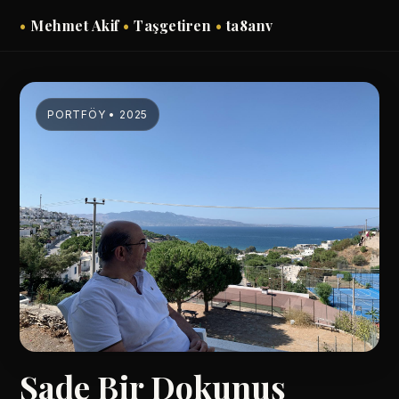
•
Mehmet Akif
•
Taşgetiren
•
ta8anv
PORTFÖY • 2025
Sade Bir Dokunuş